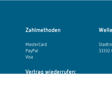
Zahlmethoden
Well
MasterCard
Stadtr
PayPal
33332 
Visa
Vertrag wiederrufen:
Widerrufsformular