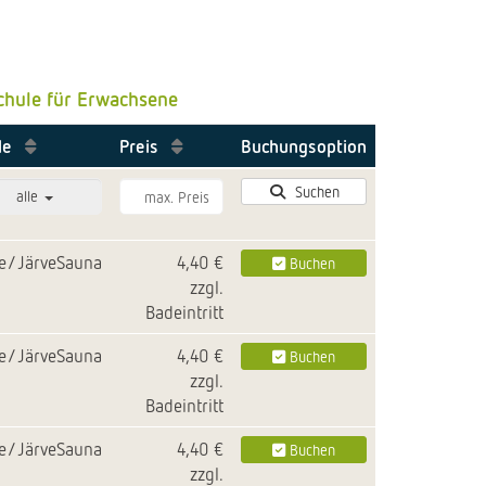
hule für Erwachsene
ale
Preis
Buchungsoption
Suchen
alle
le/JärveSauna
4,40 €
Buchen
zzgl.
Badeintritt
le/JärveSauna
4,40 €
Buchen
zzgl.
Badeintritt
le/JärveSauna
4,40 €
Buchen
zzgl.