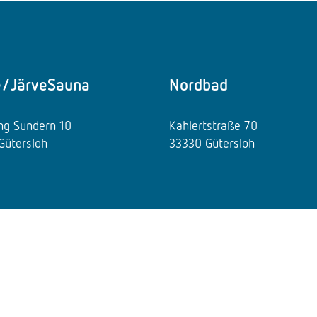
e/JärveSauna
Nordbad
ing Sundern 10
Kahlertstraße 70
Gütersloh
33330 Gütersloh