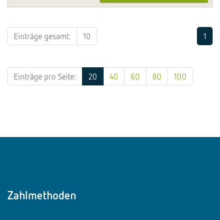
Einträge gesamt:
10
1
Einträge pro Seite:
20
40
60
80
100
Zahlmethoden