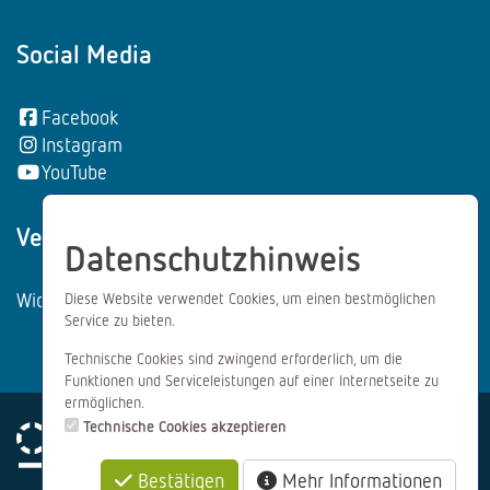
Social Media
Facebook
Instagram
YouTube
Vertrag wiederrufen:
Datenschutzhinweis
Widerrufsformular
Diese Website verwendet Cookies, um einen bestmöglichen
Service zu bieten.
Technische Cookies sind zwingend erforderlich, um die
Funktionen und Serviceleistungen auf einer Internetseite zu
ermöglichen.
Technische Cookies akzeptieren
Bestätigen
Mehr Informationen
Impressum
Datenschutz
AGB