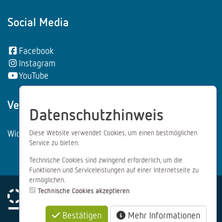
Social Media
Facebook
Instagram
YouTube
Vertrag wiederrufen:
Datenschutzhinweis
Widerrufsformular
Diese Website verwendet Cookies, um einen bestmöglichen
Service zu bieten.
Technische Cookies sind zwingend erforderlich, um die
Funktionen und Serviceleistungen auf einer Internetseite zu
ermöglichen.
Technische Cookies akzeptieren
Bestätigen
Mehr Informationen
Impressum
Datenschutz
AGB