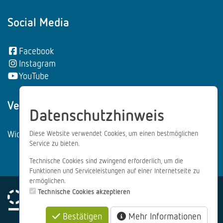
Social Media
Facebook
Instagram
YouTube
Vertrag wiederrufen:
Datenschutzhinweis
Widerrufsformular
Diese Website verwendet Cookies, um einen bestmöglichen
Service zu bieten.
Technische Cookies sind zwingend erforderlich, um die
Funktionen und Serviceleistungen auf einer Internetseite zu
ermöglichen.
Technische Cookies akzeptieren
Bestätigen
Mehr Informationen
Impressum
Datenschutz
AGB