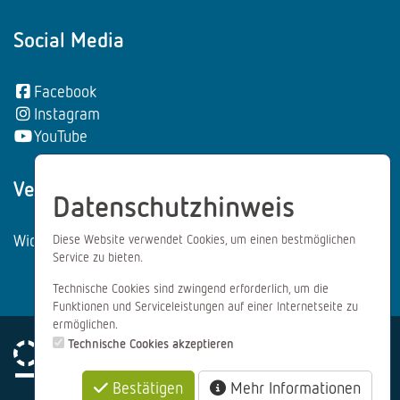
Social Media
Facebook
Instagram
YouTube
Vertrag wiederrufen:
Datenschutzhinweis
Widerrufsformular
Diese Website verwendet Cookies, um einen bestmöglichen
Service zu bieten.
Technische Cookies sind zwingend erforderlich, um die
Funktionen und Serviceleistungen auf einer Internetseite zu
ermöglichen.
Technische Cookies akzeptieren
Bestätigen
Mehr Informationen
Impressum
Datenschutz
AGB