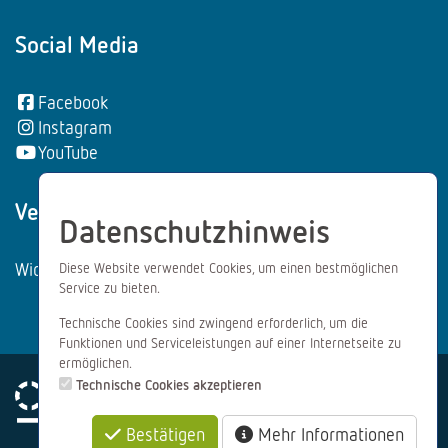
Social Media
Facebook
Instagram
YouTube
Vertrag wiederrufen:
Datenschutzhinweis
Widerrufsformular
Diese Website verwendet Cookies, um einen bestmöglichen
Service zu bieten.
Technische Cookies sind zwingend erforderlich, um die
Funktionen und Serviceleistungen auf einer Internetseite zu
ermöglichen.
Technische Cookies akzeptieren
Bestätigen
Mehr Informationen
Impressum
Datenschutz
AGB