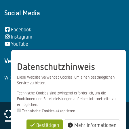
Social Media
Facebook
Instagram
YouTube
Vertrag wiederrufen:
Datenschutzhinweis
Widerrufsformular
Diese Website verwendet Cookies, um einen bestmöglichen
Service zu bieten.
Technische Cookies sind zwingend erforderlich, um die
Funktionen und Serviceleistungen auf einer Internetseite zu
ermöglichen.
Technische Cookies akzeptieren
Bestätigen
Mehr Informationen
Impressum
Datenschutz
AGB