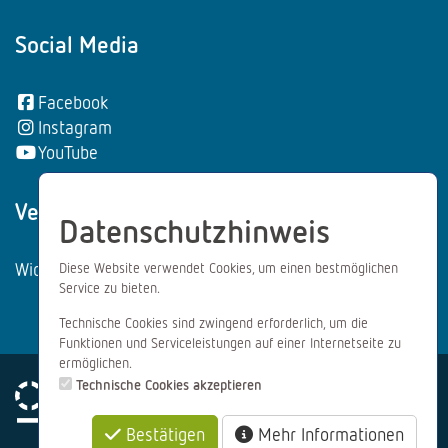
Social Media
Facebook
Instagram
YouTube
Vertrag wiederrufen:
Datenschutzhinweis
Widerrufsformular
Diese Website verwendet Cookies, um einen bestmöglichen
Service zu bieten.
Technische Cookies sind zwingend erforderlich, um die
Funktionen und Serviceleistungen auf einer Internetseite zu
ermöglichen.
Technische Cookies akzeptieren
Bestätigen
Mehr Informationen
Impressum
Datenschutz
AGB