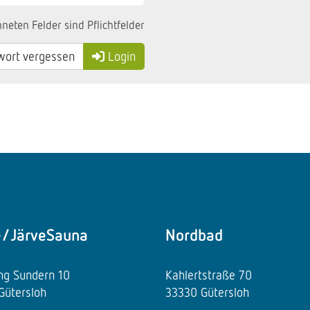
neten Felder sind Pflichtfelder
ort vergessen
Login
e/JärveSauna
Nordbad
ing Sundern 10
Kahlertstraße 70
Gütersloh
33330 Gütersloh