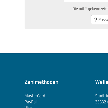
Die mit * gekennzeich
Passw
Zahlmethoden
Well
MasterCard
Stadtr
PayPal
33332 
Visa