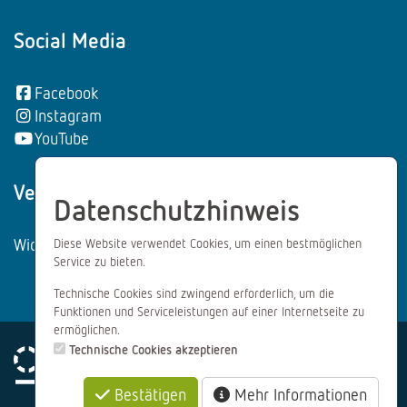
Social Media
Facebook
Instagram
YouTube
Vertrag wiederrufen:
Datenschutzhinweis
Widerrufsformular
Diese Website verwendet Cookies, um einen bestmöglichen
Service zu bieten.
Technische Cookies sind zwingend erforderlich, um die
Funktionen und Serviceleistungen auf einer Internetseite zu
ermöglichen.
Technische Cookies akzeptieren
Bestätigen
Mehr Informationen
Impressum
Datenschutz
AGB