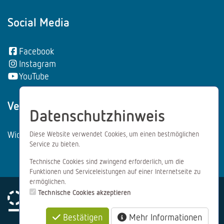
Social Media
Facebook
Instagram
YouTube
Vertrag wiederrufen:
Datenschutzhinweis
Widerrufsformular
Diese Website verwendet Cookies, um einen bestmöglichen
Service zu bieten.
Technische Cookies sind zwingend erforderlich, um die
Funktionen und Serviceleistungen auf einer Internetseite zu
ermöglichen.
Technische Cookies akzeptieren
Bestätigen
Mehr Informationen
Impressum
Datenschutz
AGB