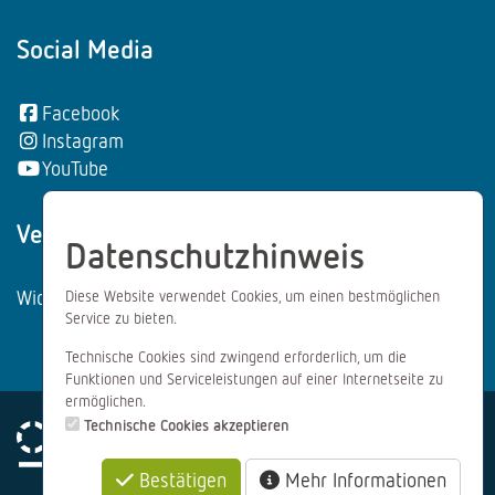
Social Media
Facebook
Instagram
YouTube
Vertrag wiederrufen:
Datenschutzhinweis
Widerrufsformular
Diese Website verwendet Cookies, um einen bestmöglichen
Service zu bieten.
Technische Cookies sind zwingend erforderlich, um die
Funktionen und Serviceleistungen auf einer Internetseite zu
ermöglichen.
Technische Cookies akzeptieren
Bestätigen
Mehr Informationen
Impressum
Datenschutz
AGB