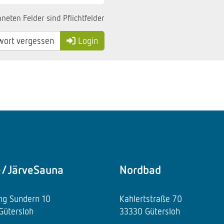
neten Felder sind Pflichtfelder
ort vergessen
Login
e/JärveSauna
Nordbad
ing Sundern 10
Kahlertstraße 70
Gütersloh
33330 Gütersloh