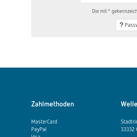
Die mit * gekennzeich
Passw
Zahlmethoden
Well
MasterCard
Stadtr
PayPal
33332 
Visa