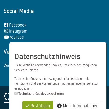
Social Media
Facebook
Instagram
YouTube
Vertrag wiederrufen:
Datenschutzhinweis
Widerrufsformular
Diese Website verwendet Cookies, um einen bestmöglichen
Service zu bieten.
Technische Cookies sind zwingend erforderlich, um die
Funktionen und Serviceleistungen auf einer Internetseite zu
ermöglichen.
Technische Cookies akzeptieren
Bestätigen
Mehr Informationen
Impressum
Datenschutz
AGB