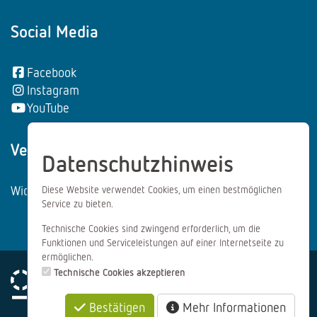
Social Media
Facebook
Instagram
YouTube
Vertrag wiederrufen:
Datenschutzhinweis
Widerrufsformular
Diese Website verwendet Cookies, um einen bestmöglichen
Service zu bieten.
Technische Cookies sind zwingend erforderlich, um die
Funktionen und Serviceleistungen auf einer Internetseite zu
ermöglichen.
Technische Cookies akzeptieren
Bestätigen
Mehr Informationen
Impressum
Datenschutz
AGB