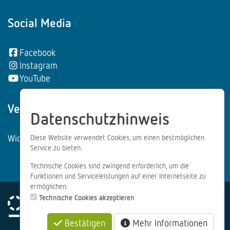
Social Media
Facebook
Instagram
YouTube
Vertrag wiederrufen:
Datenschutzhinweis
Widerrufsformular
Diese Website verwendet Cookies, um einen bestmöglichen
Service zu bieten.
Technische Cookies sind zwingend erforderlich, um die
Funktionen und Serviceleistungen auf einer Internetseite zu
ermöglichen.
Technische Cookies akzeptieren
Bestätigen
Mehr Informationen
Impressum
Datenschutz
AGB