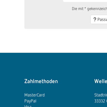
Die mit * gekennzeich
Passw
Zahlmethoden
Well
MasterCard
Stadtr
PayPal
33332 
Visa