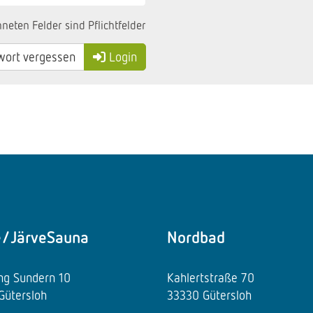
neten Felder sind Pflichtfelder
ort vergessen
Login
e/JärveSauna
Nordbad
ing Sundern 10
Kahlertstraße 70
Gütersloh
33330 Gütersloh