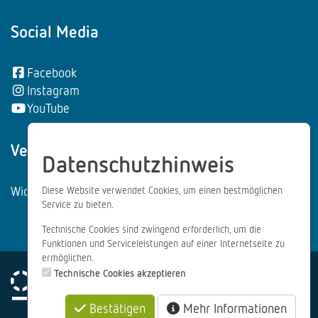
Social Media
Facebook
Instagram
YouTube
Vertrag wiederrufen:
Datenschutzhinweis
Widerrufsformular
Diese Website verwendet Cookies, um einen bestmöglichen
Service zu bieten.
Technische Cookies sind zwingend erforderlich, um die
Funktionen und Serviceleistungen auf einer Internetseite zu
ermöglichen.
Technische Cookies akzeptieren
Bestätigen
Mehr Informationen
Impressum
Datenschutz
AGB