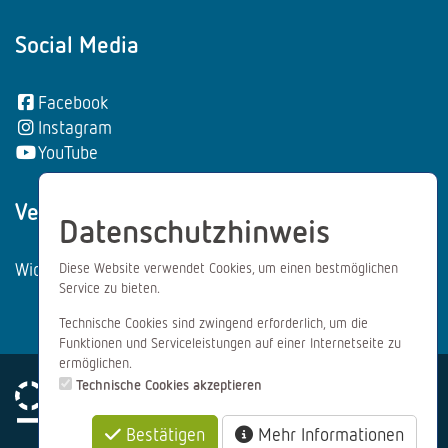
Social Media
Facebook
Instagram
YouTube
Vertrag wiederrufen:
Datenschutzhinweis
Widerrufsformular
Diese Website verwendet Cookies, um einen bestmöglichen
Service zu bieten.
Technische Cookies sind zwingend erforderlich, um die
Funktionen und Serviceleistungen auf einer Internetseite zu
ermöglichen.
Technische Cookies akzeptieren
Bestätigen
Mehr Informationen
Impressum
Datenschutz
AGB