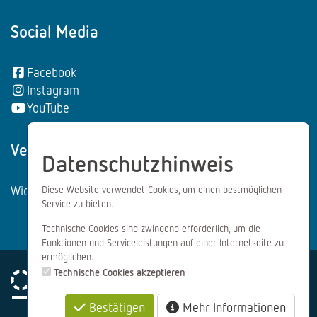
Social Media
Facebook
Instagram
YouTube
Vertrag wiederrufen:
Datenschutzhinweis
Widerrufsformular
Diese Website verwendet Cookies, um einen bestmöglichen
Service zu bieten.
Technische Cookies sind zwingend erforderlich, um die
Funktionen und Serviceleistungen auf einer Internetseite zu
ermöglichen.
Technische Cookies akzeptieren
Bestätigen
Mehr Informationen
Impressum
Datenschutz
AGB