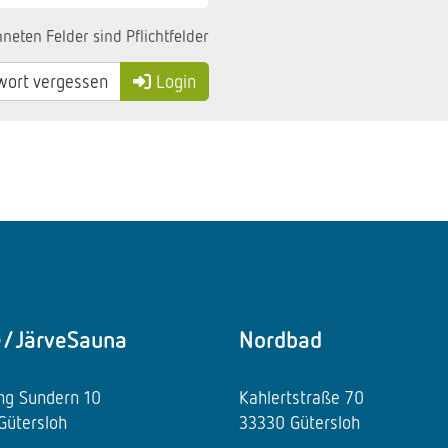
neten Felder sind Pflichtfelder
ort vergessen
Login
e/JärveSauna
Nordbad
ing Sundern 10
Kahlertstraße 70
Gütersloh
33330 Gütersloh