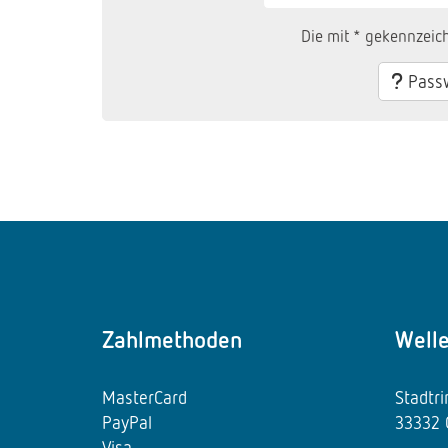
Die mit * gekennzeich
Passw
Zahlmethoden
Well
MasterCard
Stadtr
PayPal
33332 
Visa