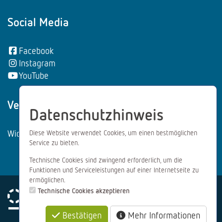
Social Media
Facebook
Instagram
YouTube
Vertrag wiederrufen:
Datenschutzhinweis
Widerrufsformular
Diese Website verwendet Cookies, um einen bestmöglichen
Service zu bieten.
Technische Cookies sind zwingend erforderlich, um die
Funktionen und Serviceleistungen auf einer Internetseite zu
ermöglichen.
Technische Cookies akzeptieren
Bestätigen
Mehr Informationen
Impressum
Datenschutz
AGB