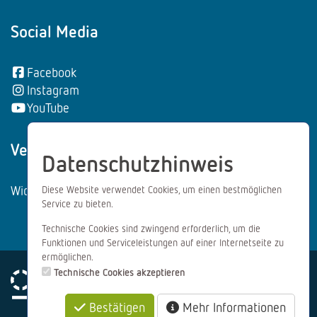
Social Media
Facebook
Instagram
YouTube
Vertrag wiederrufen:
Datenschutzhinweis
Widerrufsformular
Diese Website verwendet Cookies, um einen bestmöglichen
Service zu bieten.
Technische Cookies sind zwingend erforderlich, um die
Funktionen und Serviceleistungen auf einer Internetseite zu
ermöglichen.
Technische Cookies akzeptieren
Bestätigen
Mehr Informationen
Impressum
Datenschutz
AGB