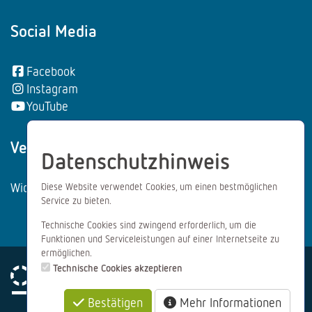
Social Media
Facebook
Instagram
YouTube
Vertrag wiederrufen:
Datenschutzhinweis
Widerrufsformular
Diese Website verwendet Cookies, um einen bestmöglichen
Service zu bieten.
Technische Cookies sind zwingend erforderlich, um die
Funktionen und Serviceleistungen auf einer Internetseite zu
ermöglichen.
Technische Cookies akzeptieren
Bestätigen
Mehr Informationen
Impressum
Datenschutz
AGB