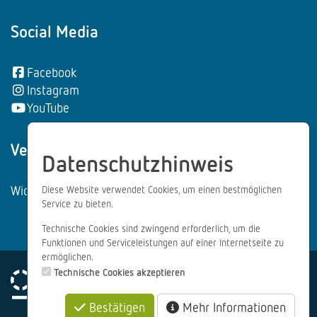
Social Media
Facebook
Instagram
YouTube
Vertrag wiederrufen:
Datenschutzhinweis
Widerrufsformular
Diese Website verwendet Cookies, um einen bestmöglichen
Service zu bieten.
Technische Cookies sind zwingend erforderlich, um die
Funktionen und Serviceleistungen auf einer Internetseite zu
ermöglichen.
Technische Cookies akzeptieren
Bestätigen
Mehr Informationen
Impressum
Datenschutz
AGB