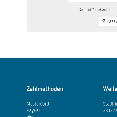
Die mit * gekennzeich
Passw
Zahlmethoden
Well
MasterCard
Stadtr
PayPal
33332 
Visa