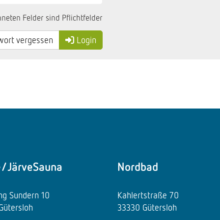
neten Felder sind Pflichtfelder
ort vergessen
Login
e/JärveSauna
Nordbad
ing Sundern 10
Kahlertstraße 70
Gütersloh
33330 Gütersloh