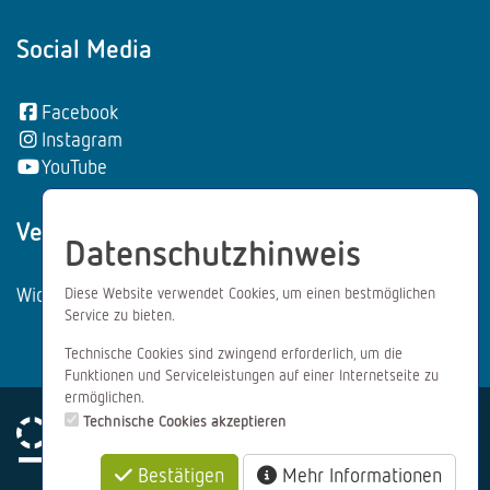
Social Media
Facebook
Instagram
YouTube
Vertrag wiederrufen:
Datenschutzhinweis
Widerrufsformular
Diese Website verwendet Cookies, um einen bestmöglichen
Service zu bieten.
Technische Cookies sind zwingend erforderlich, um die
Funktionen und Serviceleistungen auf einer Internetseite zu
ermöglichen.
Technische Cookies akzeptieren
Bestätigen
Mehr Informationen
Impressum
Datenschutz
AGB