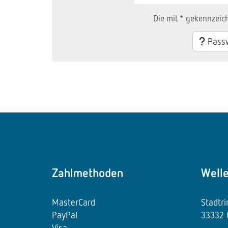
Die mit * gekennzeich
Passw
Zahlmethoden
Well
MasterCard
Stadtr
PayPal
33332 
Visa