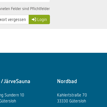
neten Felder sind Pflichtfelder
ort vergessen
Login
e/JärveSauna
Nordbad
ing Sundern 10
Kahlertstraße 70
Gütersloh
33330 Gütersloh