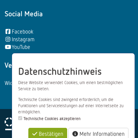
Social Media
Facebook
Instagram
YouTube
Vertrag wiederrufen:
Datenschutzhinweis
Widerrufsformular
Diese Website verwendet Cookies, um einen bestmöglichen
Service zu bieten.
Technische Cookies sind zwingend erforderlich, um die
Funktionen und Serviceleistungen auf einer Internetseite zu
ermöglichen.
Technische Cookies akzeptieren
Bestätigen
Mehr Informationen
Impressum
Datenschutz
AGB