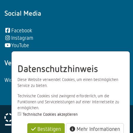
Social Media
Facebook
Instagram
YouTube
Vertrag wiederrufen:
Datenschutzhinweis
Widerrufsformular
Diese Website verwendet Cookies, um einen bestmöglichen
Service zu bieten.
Technische Cookies sind zwingend erforderlich, um die
Funktionen und Serviceleistungen auf einer Internetseite zu
ermöglichen.
Technische Cookies akzeptieren
Bestätigen
Mehr Informationen
Impressum
Datenschutz
AGB