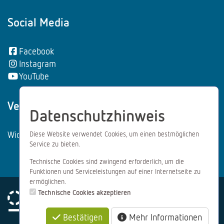
Social Media
Facebook
Instagram
YouTube
Vertrag wiederrufen:
Datenschutzhinweis
Widerrufsformular
Diese Website verwendet Cookies, um einen bestmöglichen
Service zu bieten.
Technische Cookies sind zwingend erforderlich, um die
Funktionen und Serviceleistungen auf einer Internetseite zu
ermöglichen.
Technische Cookies akzeptieren
Bestätigen
Mehr Informationen
Impressum
Datenschutz
AGB