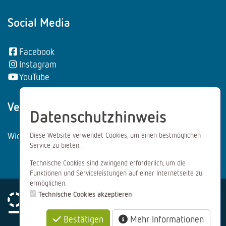
Social Media
Facebook
Instagram
YouTube
Vertrag wiederrufen:
Datenschutzhinweis
Widerrufsformular
Diese Website verwendet Cookies, um einen bestmöglichen
Service zu bieten.
Technische Cookies sind zwingend erforderlich, um die
Funktionen und Serviceleistungen auf einer Internetseite zu
ermöglichen.
Technische Cookies akzeptieren
Bestätigen
Mehr Informationen
Impressum
Datenschutz
AGB