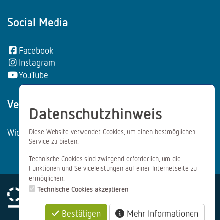
Social Media
Facebook
Instagram
YouTube
Vertrag wiederrufen:
Datenschutzhinweis
Widerrufsformular
Diese Website verwendet Cookies, um einen bestmöglichen
Service zu bieten.
Technische Cookies sind zwingend erforderlich, um die
Funktionen und Serviceleistungen auf einer Internetseite zu
ermöglichen.
Technische Cookies akzeptieren
Bestätigen
Mehr Informationen
Impressum
Datenschutz
AGB