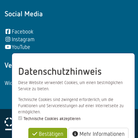
Social Media
Facebook
Instagram
YouTube
Vertrag wiederrufen:
Datenschutzhinweis
Widerrufsformular
Diese Website verwendet Cookies, um einen bestmöglichen
Service zu bieten.
Technische Cookies sind zwingend erforderlich, um die
Funktionen und Serviceleistungen auf einer Internetseite zu
ermöglichen.
Technische Cookies akzeptieren
Bestätigen
Mehr Informationen
Impressum
Datenschutz
AGB