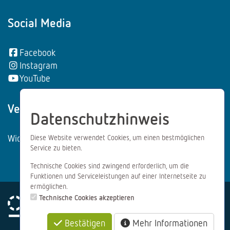
Social Media
Facebook
Instagram
YouTube
Vertrag wiederrufen:
Datenschutzhinweis
Widerrufsformular
Diese Website verwendet Cookies, um einen bestmöglichen
Service zu bieten.
Technische Cookies sind zwingend erforderlich, um die
Funktionen und Serviceleistungen auf einer Internetseite zu
ermöglichen.
Technische Cookies akzeptieren
Bestätigen
Mehr Informationen
Impressum
Datenschutz
AGB