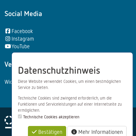
Social Media
Facebook
Instagram
YouTube
Vertrag wiederrufen:
Datenschutzhinweis
Widerrufsformular
Diese Website verwendet Cookies, um einen bestmöglichen
Service zu bieten.
Technische Cookies sind zwingend erforderlich, um die
Funktionen und Serviceleistungen auf einer Internetseite zu
ermöglichen.
Technische Cookies akzeptieren
Bestätigen
Mehr Informationen
Impressum
Datenschutz
AGB