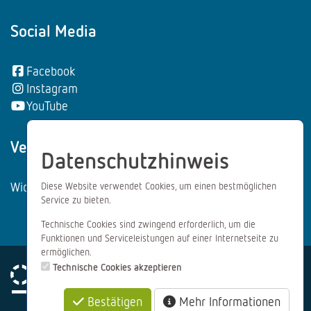
Social Media
Facebook
Instagram
YouTube
Vertrag wiederrufen:
Datenschutzhinweis
Widerrufsformular
Diese Website verwendet Cookies, um einen bestmöglichen
Service zu bieten.
Technische Cookies sind zwingend erforderlich, um die
Funktionen und Serviceleistungen auf einer Internetseite zu
ermöglichen.
Technische Cookies akzeptieren
Bestätigen
Mehr Informationen
Impressum
Datenschutz
AGB