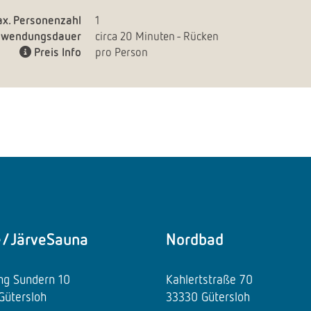
x. Personenzahl
1
wendungsdauer
circa 20 Minuten - Rücken
Preis Info
pro Person
e/JärveSauna
Nordbad
ing Sundern 10
Kahlertstraße 70
Gütersloh
33330 Gütersloh