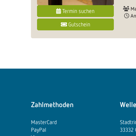
Ma
Termin suchen
An
Gutschein
Zahlmethoden
Well
MasterCard
Stadtr
PayPal
33332 