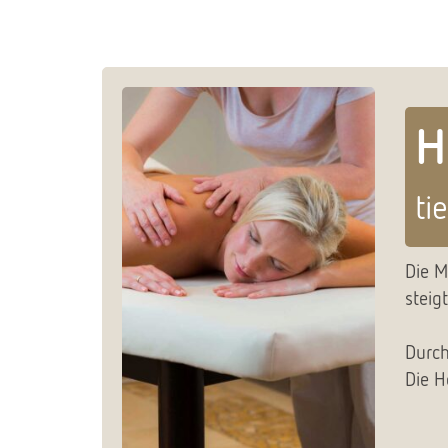
H
ti
Die M
steig
Durch
Die H