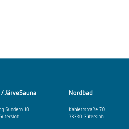
e/JärveSauna
Nordbad
ing Sundern 10
Kahlertstraße 70
Gütersloh
33330 Gütersloh