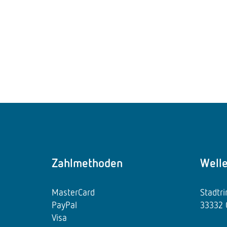
Zahlmethoden
Well
MasterCard
Stadtr
PayPal
33332 
Visa