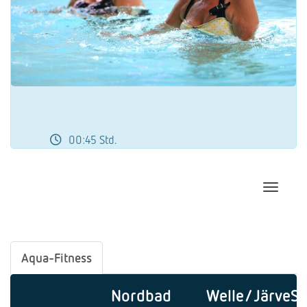
00:45 Std.
Navigat
Aqua-Fitness
Nordbad
Welle/JärveS